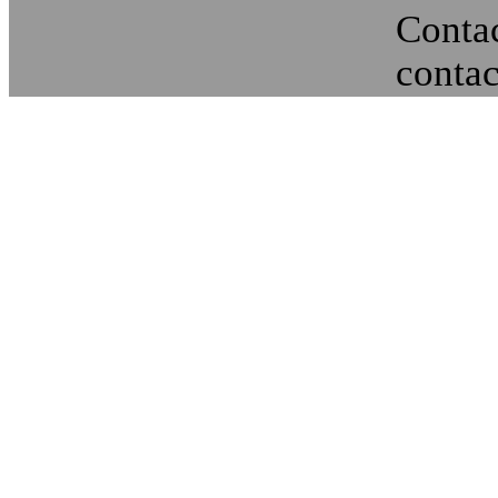
Contac
conta