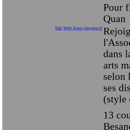
Pour f
Quan
Site Web Asso-yinyang.fr
Rejoi
l'Asso
dans l
arts m
selon 
ses di
(style
13 cou
Besan