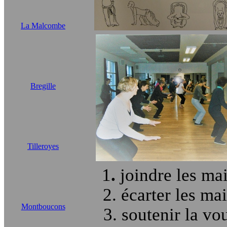
La Malcombe
Bregille
Tilleroyes
1
.
joindre les ma
2. écarter les ma
Montboucons
3. soutenir la vo