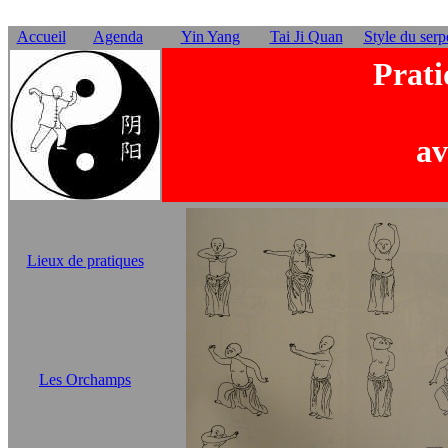
Accueil
Agenda
Yin Yang
Tai Ji Quan
Style du serp
Prati
av
Lieux de pratiques
Les Orchamps