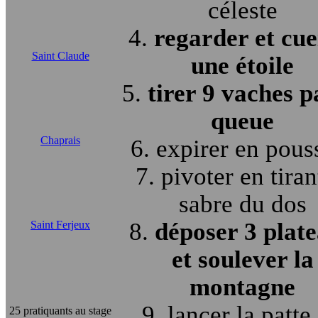
céleste
4.
regarder et cuei
Saint Claude
une étoile
5.
tirer 9 vaches p
queue
Chaprais
6. expirer en pous
7. pivoter en tiran
sabre du dos
8.
déposer 3 plat
Saint Ferjeux
et soulever la
montagne
9. lancer la patte
25 pratiquants au stage