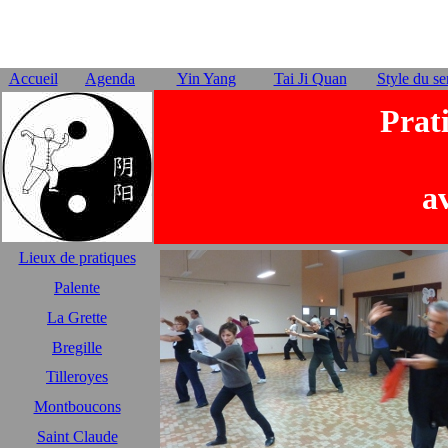
Accueil
Agenda
Yin Yang
Tai Ji Quan
Style du se
Prat
a
Lieux de pratiques
Palente
La Grette
Bregille
Tilleroyes
Montboucons
Saint Claude