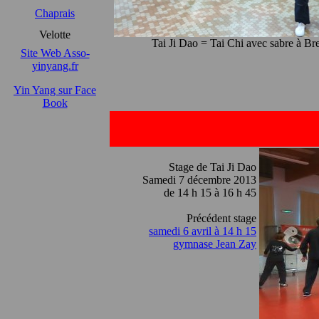
Chaprais
Velotte
Tai Ji Dao = Tai Chi avec sabre à Bre
Site Web Asso-
yinyang.fr
Yin Yang sur Face
Book
S
tage de Tai Ji Dao
Samedi 7 décembre 2013
de 14 h 15 à 16 h 45
Précédent stage
samedi 6 avril à 14 h 15
gymnase Jean Zay